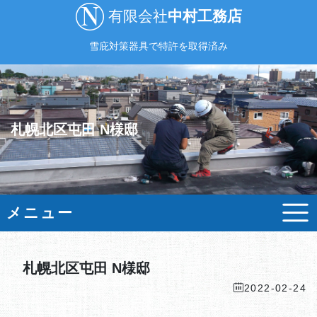
有限会社
中村工務店
雪庇対策器具で特許を取得済み
札幌北区屯田 N様邸
メニュー
札幌北区屯田 N様邸
2022-02-24